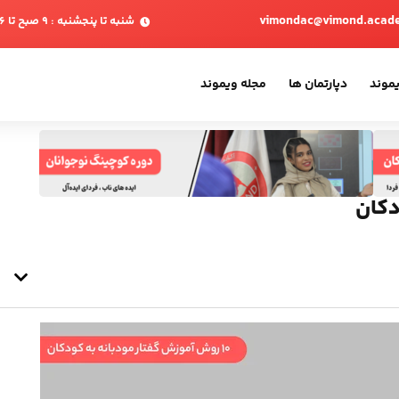
vimondac@vimond.acad
شنبه تا پنجشنبه : 9 صبح تا 6 بعدازظهر
یموند
دپارتمان ها
مجله ویموند