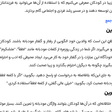
ودبانه و زیبا در کودکان معرفی می‌کنیم که با استفاده از آن‌ها می‌توانید به فرزندانتان
ن توسعه دهند و در مسیر رشد فردی و اجتماعی گام بردارند.
ین
ان
این است که والدین خود الگویی از رفتار و گفتار مودبانه باشند. کودکان
گو می‌گیرند. اگر شما در زندگی روزمره از کلمات مودبانه مانند “لطفاً”، “متشکرم”،
آگاه این عبارات را در گفتار خود به کار می‌برد. ایجاد محیطی که ادب و احترام
گیرند چگونه به دیگران احترام بگذارند و زیبا صحبت کنند.
جای این‌که بلافاصله به درخواست او پاسخ دهید، بگویید: “اگر با کلمه لطفاً
انه صحبت کرد، بگویید: “خیلی عالی گفتی، از کلمه لطفاً استفاده کردی.”
رین
لاقانه‌ای که در آن‌ها کودکان بتوانند واژگان مودبانه را تمرین کنند، بسیار موثر
زشی، نمایش عروسکی یا بازی‌های کلامی باشند. یادگیری از طریق بازی نه تنها