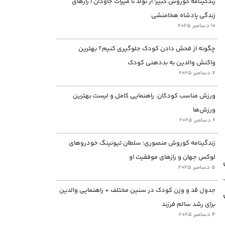
زندگینامه کوروش کبیر؛ از تولد تا میراث جاودان | رازهای
زندگی پادشاه هخامنشی
10 دسامبر 2025
چگونه از فحش دادن کودک جلوگیری کنیم؟ بهترین
واکنش والدین به بددهنی کودک
7 دسامبر 2025
ورزش مناسب کودکان: راهنمایی کامل و لیست بهترین
ورزش‌ها
6 دسامبر 2025
زندگینامه کوروش منصوری؛ سلطان تیونینگ خودروهای
لوکس جهان و رازهای موفقیت او
5 دسامبر 2025
جدول قد و وزن کودک در سنین مختلف + راهنمایی والدین
برای رشد سالم فرزند
4 دسامبر 2025