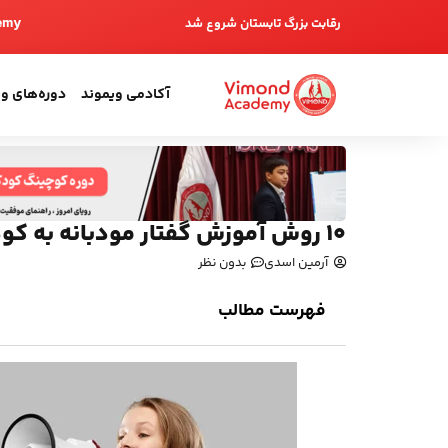
emy
رقابت بزرگ تابستان شروع شد
آکادمی ویموند
دوره‌های و
10 روش آموزش گفتار مودبانه به کودکان
آرمین اسدی
بدون نظر
فهرست مطالب