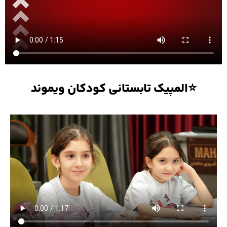
⭐المپیک تابستانی کودکان ویموند