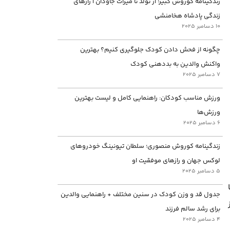
زندگینامه کوروش کبیر؛ از تولد تا میراث جاودان | رازهای
زندگی پادشاه هخامنشی
10 دسامبر 2025
چگونه از فحش دادن کودک جلوگیری کنیم؟ بهترین
واکنش والدین به بددهنی کودک
7 دسامبر 2025
ورزش مناسب کودکان: راهنمایی کامل و لیست بهترین
ورزش‌ها
6 دسامبر 2025
زندگینامه کوروش منصوری؛ سلطان تیونینگ خودروهای
لوکس جهان و رازهای موفقیت او
5 دسامبر 2025
جدول قد و وزن کودک در سنین مختلف + راهنمایی والدین
برای رشد سالم فرزند
4 دسامبر 2025