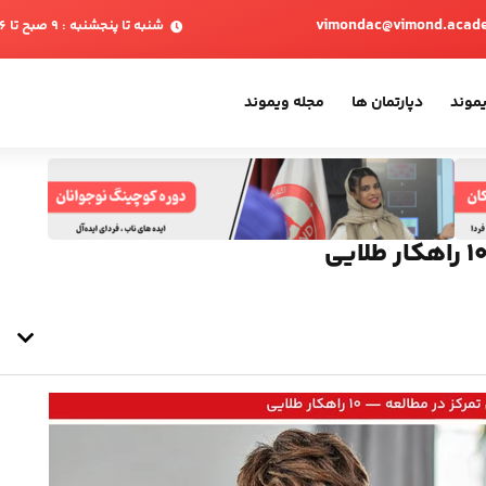
vimondac@vimond.acad
شنبه تا پنجشنبه : 9 صبح تا 6 بعدازظهر
یموند
دپارتمان ها
مجله ویموند