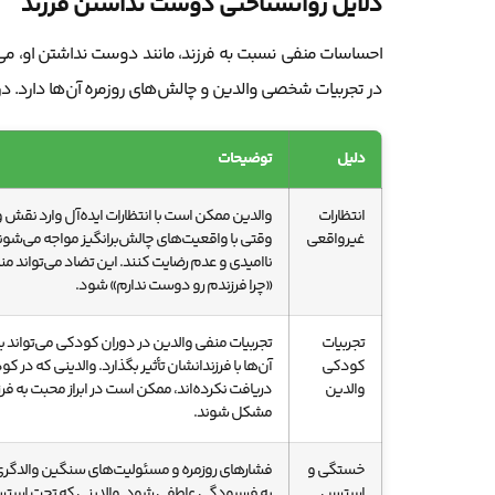
دلایل روانشناختی دوست نداشتن فرزند
احساسات منفی نسبت به فرزند، مانند دوست نداشتن او، می‌ت
در تجربیات شخصی والدین و چالش‌های روزمره آن‌ها دارد. در 
دلیل
توضیحات
انتظارات
والدین ممکن است با انتظارات ایده‌آل وارد نقش 
غیرواقعی
وقتی با واقعیت‌های چالش‌برانگیز مواجه می‌شو
ناامیدی و عدم رضایت کنند. این تضاد می‌تواند م
«چرا فرزندم رو دوست ندارم» شود.
تجربیات
تجربیات منفی والدین در دوران کودکی می‌تواند بر 
کودکی
آن‌ها با فرزندانشان تأثیر بگذارد. والدینی که در
والدین
دریافت نکرده‌اند، ممکن است در ابراز محبت به فرز
مشکل شوند.
خستگی و
فشارهای روزمره و مسئولیت‌های سنگین والدگری 
استرس
به فرسودگی عاطفی شود. والدینی که تحت استرس 