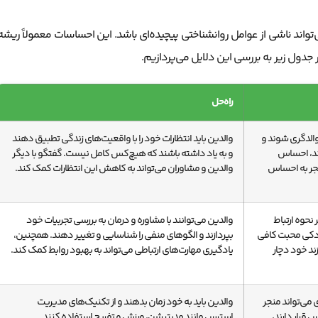
واند ناشی از عوامل روانشناختی پیچیده‌ای باشد. این احساسات معمولاً ریشه
جدول زیر به بررسی این دلایل می‌پردازیم.
راه‌حل
والدگری شوند و
والدین باید انتظارات خود را با واقعیت‌های زندگی تطبیق دهند
ند، احساس
و به یاد داشته باشند که هیچ‌کس کامل نیست. گفتگو با دیگر
نجر به احساس
والدین و مشاوران می‌تواند به کاهش این انتظارات کمک کند.
نحوه ارتباط
والدین می‌توانند با مشاوره و درمان به بررسی تجربیات خود
 کودکی محبت کافی
بپردازند و الگوهای منفی را شناسایی و تغییر دهند. همچنین،
ند خود دچار
یادگیری مهارت‌های ارتباطی می‌تواند به بهبود روابط کمک کند.
می‌تواند منجر
والدین باید به خود زمان بدهند و از تکنیک‌های مدیریت
قرار دارند،
استرس مانند مدیتیشن، ورزش و تفریح استفاده کنند.