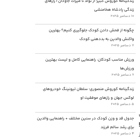
زندگینامه کوروش کبیر؛ از تولد تا میراث جاودان | رازهای
زندگی پادشاه هخامنشی
10 دسامبر 2025
چگونه از فحش دادن کودک جلوگیری کنیم؟ بهترین
واکنش والدین به بددهنی کودک
7 دسامبر 2025
ورزش مناسب کودکان: راهنمایی کامل و لیست بهترین
ورزش‌ها
6 دسامبر 2025
زندگینامه کوروش منصوری؛ سلطان تیونینگ خودروهای
لوکس جهان و رازهای موفقیت او
5 دسامبر 2025
جدول قد و وزن کودک در سنین مختلف + راهنمایی والدین
برای رشد سالم فرزند
4 دسامبر 2025