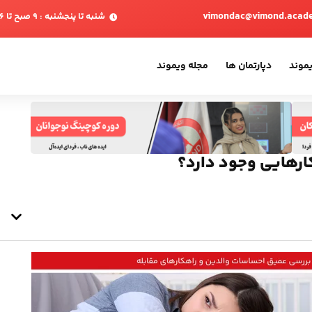
vimondac@vimond.acad
شنبه تا پنجشنبه : 9 صبح تا 6 بعدازظهر
یموند
دپارتمان ها
مجله ویموند
ارهایی وجود دارد؟