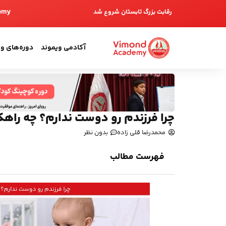
emy
رقابت بزرگ تابستان شروع شد
آکادمی ویموند
دوره‌های و
چرا فرزندم رو دوست ندارم؟ چه راهک
محمدرضا قلی زاده
بدون نظر
فهرست مطالب