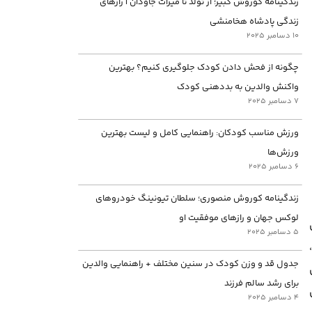
زندگینامه کوروش کبیر؛ از تولد تا میراث جاودان | رازهای
زندگی پادشاه هخامنشی
10 دسامبر 2025
چگونه از فحش دادن کودک جلوگیری کنیم؟ بهترین
واکنش والدین به بددهنی کودک
7 دسامبر 2025
ورزش مناسب کودکان: راهنمایی کامل و لیست بهترین
ورزش‌ها
6 دسامبر 2025
زندگینامه کوروش منصوری؛ سلطان تیونینگ خودروهای
لوکس جهان و رازهای موفقیت او
5 دسامبر 2025
جدول قد و وزن کودک در سنین مختلف + راهنمایی والدین
برای رشد سالم فرزند
4 دسامبر 2025