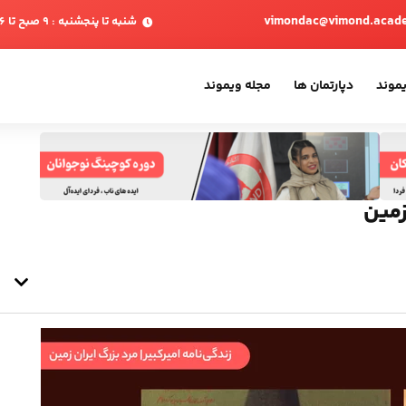
vimondac@vimond.acad
شنبه تا پنجشنبه : 9 صبح تا 6 بعدازظهر
یموند
دپارتمان ها
مجله ویموند
زمین