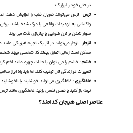
ناراحتی خود را ابراز کند
ترس
: ترس می‌تواند ضربان قلب را افزایش دهد، افکا
واکنشی به تهدیدات واقعی یا درک شده باشد. برخی از 
سوار شدن بر ترن هوایی یا چتربازی لذت می برند
انزجار
: انزجار می‌تواند در اثر یک تجربه فیزیکی مانن
ممکن است زمانی اتفاق بیفتد که شخصی ببیند شخص دیگ
خشم
: خشم را می توان با حالات چهره مانند اخم کرد
تغییرات در زندگی تان ترغیب کند، اما باید راه ابراز س
غافلگیری
: غافلگیری می‌تواند خوشایند یا ناخوشاین
نیمه باز کنید یا نفس نفس بزنید. غافلگیری مانند ترس
عناصر اصلی هیجان کدامند؟