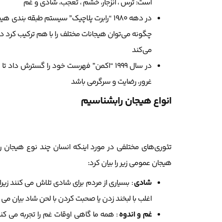
است: ترس ، انزجار، خشم ، تعجب، شادی و غم
در دهه 1980 “رابرت پلاچیک” سیستم طبقه ب
چگونه می‌توان هیجانات مختلف را با هم ترکیب کرد دق
می‌کند
در سال 1999 “اکمن” فهرست خود را گسترش د
غرور، رضایت و سرگرمی باشد
انواع هیجان رابشناسیم
تئوری‌های مختلفی در مورد اینکه انسان چند نوع هیجان 
هیجان عمومی زیر را بیان کرد:
شادی
: بسیاری از مردم برای شادی تلاش می کنند زی
اغلب با لبخند زدن یا صحبت کردن با لحن شاد بیان می
غم و اندوه
: همه ما گاهی اوقات غم را تجربه می کن