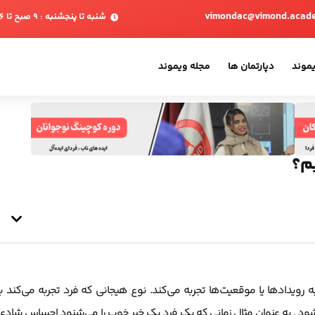
vimondac@vimond.acad
شنبه تا پنجشنبه : 9 صبح تا 6 بعدازظهر
یموند
دپارتمان ها
مجله ویموند
م؟
دادها یا موقعیت‌ها تجربه می‌کند. نوع هیجانی که فرد تجربه می‌کند با
د . به عنوان مثال زمانی که یک فرد یک خبر خوب را می‌شنود احساس شادی