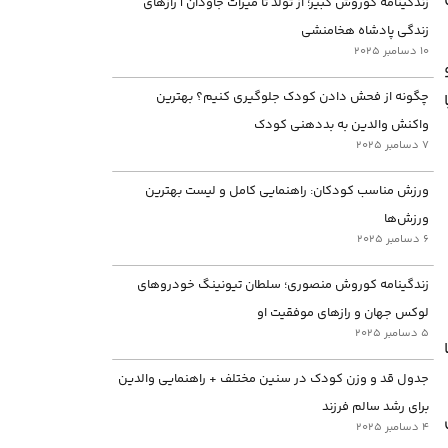
زندگینامه کوروش کبیر؛ از تولد تا میراث جاودان | رازهای
زندگی پادشاه هخامنشی
10 دسامبر 2025
چگونه از فحش دادن کودک جلوگیری کنیم؟ بهترین
واکنش والدین به بددهنی کودک
7 دسامبر 2025
ورزش مناسب کودکان: راهنمایی کامل و لیست بهترین
ورزش‌ها
6 دسامبر 2025
زندگینامه کوروش منصوری؛ سلطان تیونینگ خودروهای
لوکس جهان و رازهای موفقیت او
5 دسامبر 2025
جدول قد و وزن کودک در سنین مختلف + راهنمایی والدین
برای رشد سالم فرزند
4 دسامبر 2025